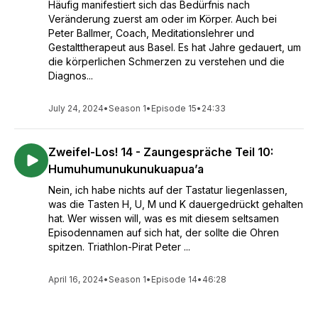
Häufig manifestiert sich das Bedürfnis nach
Veränderung zuerst am oder im Körper. Auch bei
Peter Ballmer, Coach, Meditationslehrer und
Gestalttherapeut aus Basel. Es hat Jahre gedauert, um
die körperlichen Schmerzen zu verstehen und die
Diagnos...
July 24, 2024
•
Season 1
•
Episode 15
•
24:33
Zweifel-Los! 14 - Zaungespräche Teil 10:
Humuhumunukunukuapua’a
Nein, ich habe nichts auf der Tastatur liegenlassen,
was die Tasten H, U, M und K dauergedrückt gehalten
hat. Wer wissen will, was es mit diesem seltsamen
Episodennamen auf sich hat, der sollte die Ohren
spitzen. Triathlon-Pirat Peter ...
April 16, 2024
•
Season 1
•
Episode 14
•
46:28