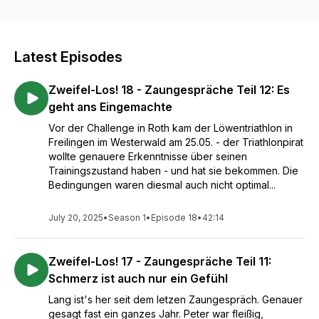
gewonnen haben, erfahrt Ihr in diesem Podcast. Mitwirkende:
Barbara Hentschel (Konzeption, Interviews, Schnitt), Jana
Lautz (Artwork), H-pHase Studio Cologne (Mixing/Mastering)
Latest Episodes
Zweifel-Los! 18 - Zaungespräche Teil 12: Es
geht ans Eingemachte
Vor der Challenge in Roth kam der Löwentriathlon in
Freilingen im Westerwald am 25.05. - der Triathlonpirat
wollte genauere Erkenntnisse über seinen
Trainingszustand haben - und hat sie bekommen. Die
Bedingungen waren diesmal auch nicht optimal...
July 20, 2025
•
Season 1
•
Episode 18
•
42:14
Zweifel-Los! 17 - Zaungespräche Teil 11:
Schmerz ist auch nur ein Gefühl
Lang ist's her seit dem letzen Zaungespräch. Genauer
gesagt fast ein ganzes Jahr. Peter war fleißig,