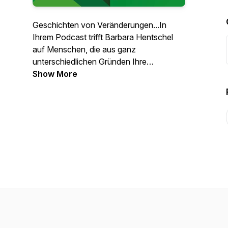
Geschichten von Veränderungen...In
Ihrem Podcast trifft Barbara Hentschel
auf Menschen, die aus ganz
unterschiedlichen Gründen Ihre
Komfortzone verlassen mussten oder
Show More
auch verlassen wollten. Was das mit den
Menschen machte, was sie dabei
aufgegeben und was sie gewonnen
haben, erfahrt Ihr in diesem Podcast.
Mitwirkende: Barbara Hentschel
(Konzeption, Interviews, Schnitt), Jana
Lautz (Artwork), H-pHase Studio
Cologne (Mixing/Mastering)