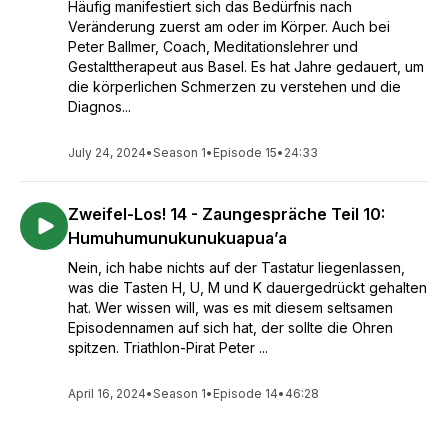
Häufig manifestiert sich das Bedürfnis nach
Veränderung zuerst am oder im Körper. Auch bei
Peter Ballmer, Coach, Meditationslehrer und
Gestalttherapeut aus Basel. Es hat Jahre gedauert, um
die körperlichen Schmerzen zu verstehen und die
Diagnos...
July 24, 2024
•
Season 1
•
Episode 15
•
24:33
Zweifel-Los! 14 - Zaungespräche Teil 10:
Humuhumunukunukuapua’a
Nein, ich habe nichts auf der Tastatur liegenlassen,
was die Tasten H, U, M und K dauergedrückt gehalten
hat. Wer wissen will, was es mit diesem seltsamen
Episodennamen auf sich hat, der sollte die Ohren
spitzen. Triathlon-Pirat Peter ...
April 16, 2024
•
Season 1
•
Episode 14
•
46:28