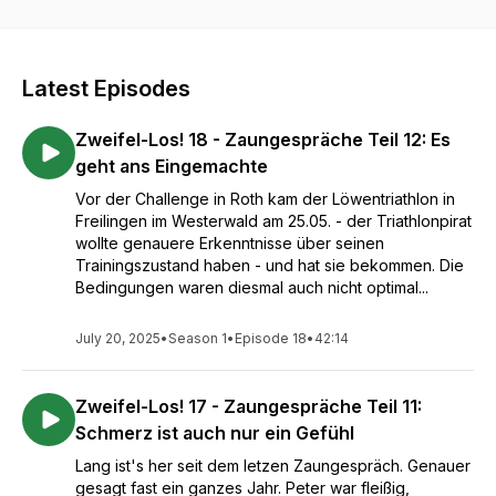
gewonnen haben, erfahrt Ihr in diesem Podcast. Mitwirkende:
Barbara Hentschel (Konzeption, Interviews, Schnitt), Jana
Lautz (Artwork), H-pHase Studio Cologne (Mixing/Mastering)
Latest Episodes
Zweifel-Los! 18 - Zaungespräche Teil 12: Es
geht ans Eingemachte
Vor der Challenge in Roth kam der Löwentriathlon in
Freilingen im Westerwald am 25.05. - der Triathlonpirat
wollte genauere Erkenntnisse über seinen
Trainingszustand haben - und hat sie bekommen. Die
Bedingungen waren diesmal auch nicht optimal...
July 20, 2025
•
Season 1
•
Episode 18
•
42:14
Zweifel-Los! 17 - Zaungespräche Teil 11:
Schmerz ist auch nur ein Gefühl
Lang ist's her seit dem letzen Zaungespräch. Genauer
gesagt fast ein ganzes Jahr. Peter war fleißig,